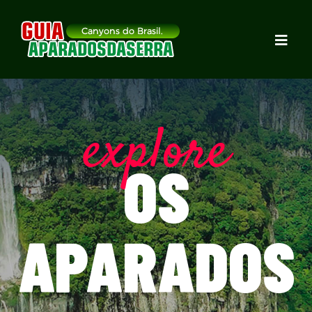
explore
OS
APARADOS